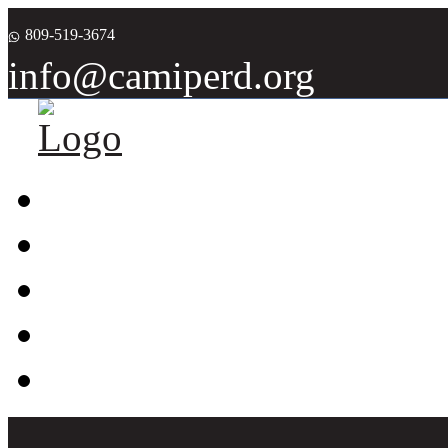
809-519-3674
info@camiperd.org