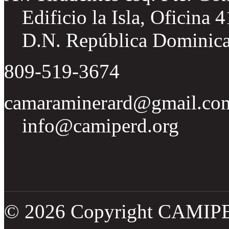
Edificio la Isla, Oficina 
D.N. República Dominic
809-519-3674
camaraminerard@gmail.co
info@camiperd.org
Tweets por el @CamipeRD
© 2026 Copyright CAMIP