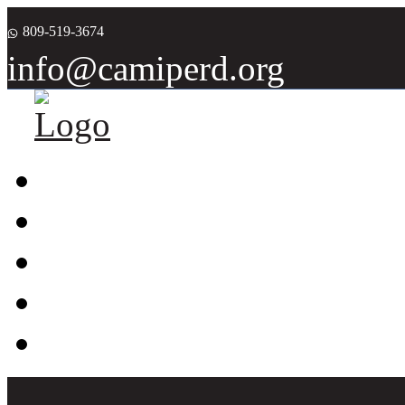
809-519-3674
info@camiperd.org