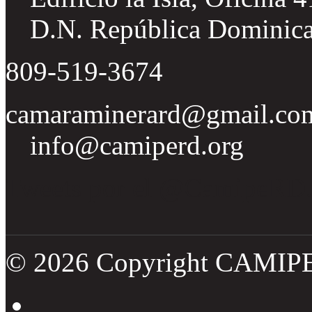
D.N. República Dominic
809-519-3674
camaraminerard@gmail.co
info@camiperd.org
Tweets por el @CamipeRD
© 2026 Copyright CAMIP