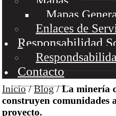
Mapas
Mapas Genera
Enlaces de Serv
Responsabilidad S
Respondsabilida
Contacto
Inicio
/
Blog
/
La minería 
construyen comunidades an
proyecto.