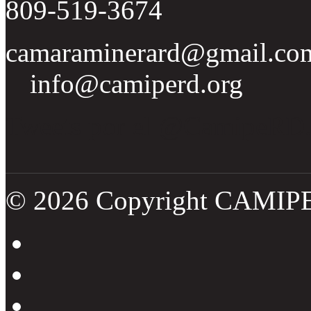
809-519-3674
camaraminerard@gmail.co
info@camiperd.org
Tweets por el @CamipeRD
© 2026 Copyright CAMIP