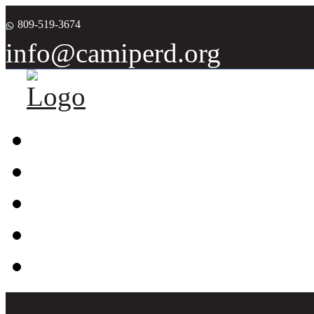
809-519-3674
info@camiperd.org