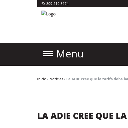
809-519-3674
Menu
Inicio
/
Noticias
/
La ADIE cree que la tarifa debe ba
LA ADIE CREE QUE LA