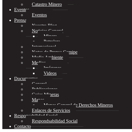
Catastro Minero
Eventos
Eventos
Prensa
Nuestro Blog
Noticias General
Minera
Petrolera
Internacional
Notas de Prensa Camipe
Medio Ambiente
Medios
Imágenes
Videos
Documentos
General
Publicaciones
Guias Mineras
Mapas
Mapas General de Derechos Mineros
Enlaces de Servicios
Responsabilidad Social
Respondsabilidad Social
Contacto