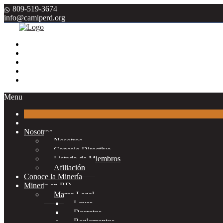
809-519-3674
info@camiperd.org
Menu
Nosotros
Nosotros
Consejo Directivo
Listado de Miembros
Afiliación
Conoce la Minería
Mineria en RD
Marco Legal
Leyes
Decretos
Reglamentos