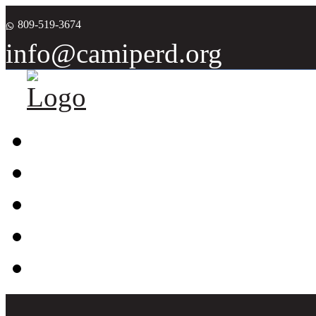
809-519-3674
info@camiperd.org