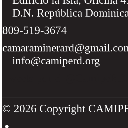
D.N. República Dominic
809-519-3674
camaraminerard@gmail.co
info@camiperd.org
Tweets por el @CamipeRD
© 2026 Copyright CAMIP