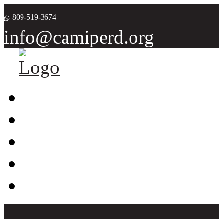
809-519-3674
info@camiperd.org