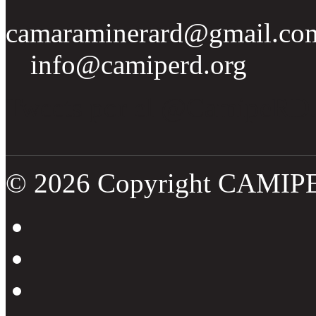
camaraminerard@gmail.co
info@camiperd.org
Tweets por el @CamipeRD
© 2026 Copyright CAMIP