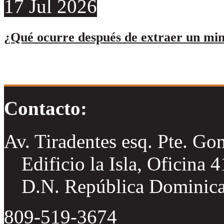
17
Jul
2026
¿Qué ocurre después de extraer un min
Contacto:
Av. Tiradentes esq. Pte. Go
Edificio la Isla, Oficina 
D.N. República Dominic
809-519-3674