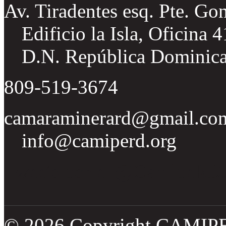
Av. Tiradentes esq. Pte. Go
Edificio la Isla, Oficina 
D.N. República Dominic
809-519-3674
camaraminerard@gmail.co
info@camiperd.org
Tweets por el @CamipeRD
© 2026 Copyright CAMIP