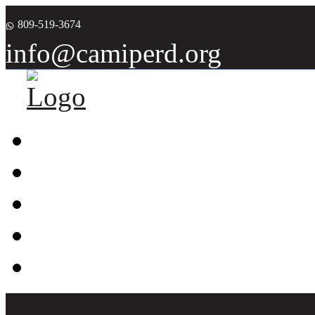
809-519-3674
info@camiperd.org