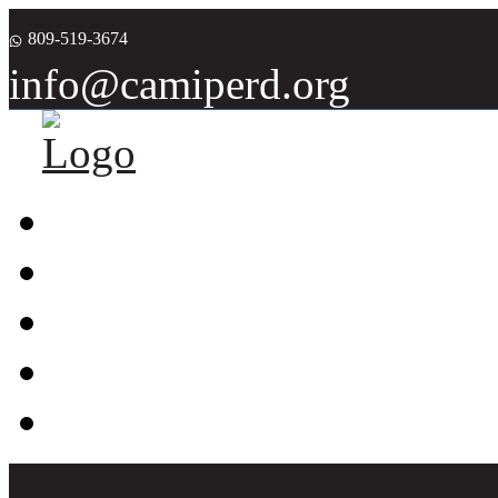
809-519-3674
info@camiperd.org