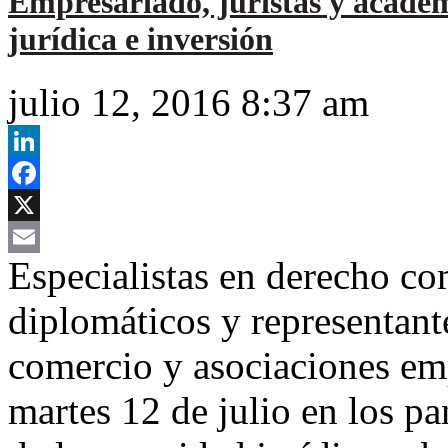
Empresariado, juristas y académ
jurídica e inversión
julio 12, 2016 8:37 am
LinkedIn
Facebook
X
Especialistas en derecho com
Email
diplomáticos y representant
comercio y asociaciones emp
martes 12 de julio en los p