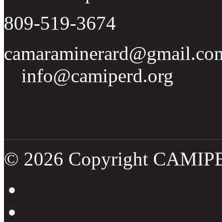
809-519-3674
camaraminerard@gmail.co
info@camiperd.org
Tweets por el @CamipeRD
© 2026 Copyright CAMIP