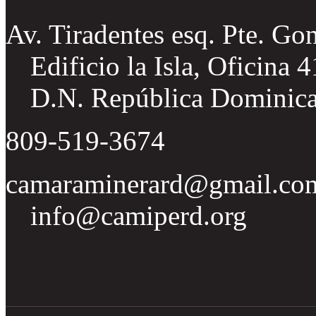
Av. Tiradentes esq. Pte. Go
Edificio la Isla, Oficina 
D.N. República Dominic
809-519-3674
camaraminerard@gmail.co
info@camiperd.org
Tweets por el @CamipeRD