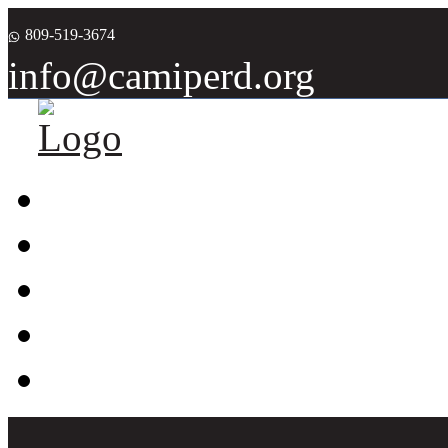
809-519-3674
info@camiperd.org