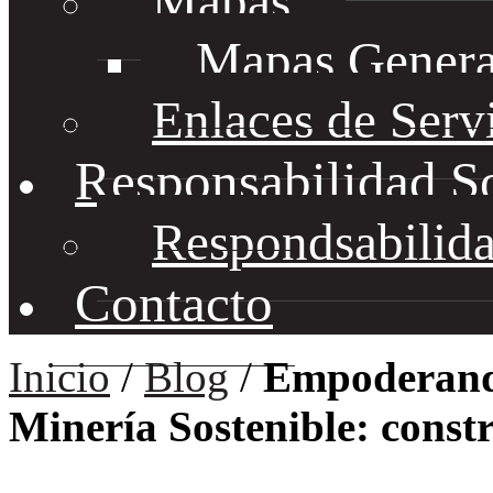
Mapas
Mapas Genera
Enlaces de Serv
Responsabilidad S
Respondsabilida
Contacto
Inicio
/
Blog
/
Empoderando
Minería Sostenible: const