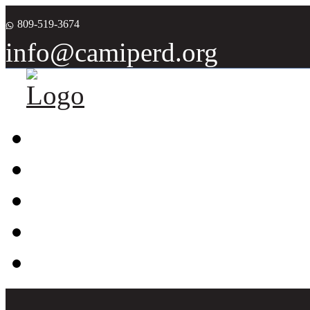
809-519-3674
info@camiperd.org