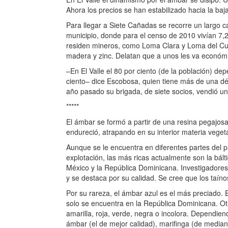
Ahora los precios se han estabilizado hacia la baja
Para llegar a Siete Cañadas se recorre un largo 
municipio, donde para el censo de 2010 vivían 7,
residen mineros, como Loma Clara y Loma del Cua
madera y zinc. Delatan que a unos les va económ
–En El Valle el 80 por ciento (de la población) d
ciento– dice Escobosa, quien tiene más de una dé
año pasado su brigada, de siete socios, vendió u
*****
El ámbar se formó a partir de una resina pegajosa
endureció, atrapando en su interior materia veget
Aunque se le encuentra en diferentes partes del p
explotación, las más ricas actualmente son la bál
México y la República Dominicana. Investigadores 
y se destaca por su calidad. Se cree que los taín
Por su rareza, el ámbar azul es el más preciado. El 
solo se encuentra en la República Dominicana. Ot
amarilla, roja, verde, negra o incolora. Dependie
ámbar (el de mejor calidad), marifinga (de mediana 