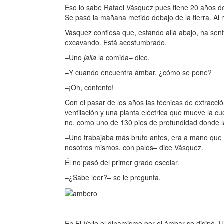
Eso lo sabe Rafael Vásquez pues tiene 20 años d
Se pasó la mañana metido debajo de la tierra. Al 
Vásquez confiesa que, estando allá abajo, ha sent
excavando. Está acostumbrado.
–Uno
jalla
la comida– dice.
–Y cuando encuentra ámbar, ¿cómo se pone?
–¡Oh, contento!
Con el pasar de los años las técnicas de extracc
ventilación y una planta eléctrica que mueve la 
no, como uno de 130 pies de profundidad donde la 
–Uno trabajaba más bruto antes, era a mano que u
nosotros mismos, con palos– dice Vásquez.
Él no pasó del primer grado escolar.
–¿Sabe leer?– se le pregunta.
En El Valle el dinamismo por el ámbar se disipó. 