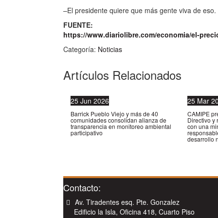
–El presidente quiere que más gente viva de eso.
FUENTE:
https://www.diariolibre.com/economia/el-preci
Categoría:
Noticias
Artículos Relacionados
25
Jun
2026
25
Mar
2
Barrick Pueblo Viejo y más de 40
CAMIPE pr
comunidades consolidan alianza de
Directivo y
transparencia en monitoreo ambiental
con una mi
participativo
responsable
desarrollo 
Contacto:
Av. Tiradentes esq. Pte. Gonzalez
Edificio la Isla, Oficina 418, Cuarto Piso