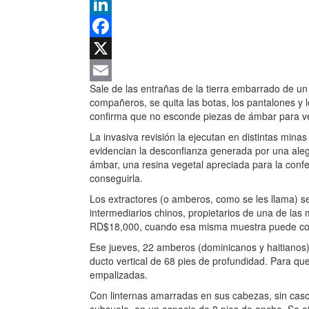
LinkedIn
Facebook
X
Sale de las entrañas de la tierra embarrado de un
Email
compañeros, se quita las botas, los pantalones y 
confirma que no esconde piezas de ámbar para ve
La invasiva revisión la ejecutan en distintas minas
evidencian la desconfianza generada por una aleg
ámbar, una resina vegetal apreciada para la conf
conseguirla.
Los extractores (o amberos, como se les llama) 
intermediarios chinos, propietarios de una de la
RD$18,000, cuando esa misma muestra puede cos
Ese jueves, 22 amberos (dominicanos y haitianos)
ducto vertical de 68 pies de profundidad. Para que
empalizadas.
Con linternas amarradas en sus cabezas, sin cas