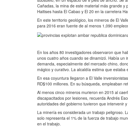
subsuelo, en un espacio de 8 pies de ancho. Se 
Cañadas, la mina de este material más grande y p
Haitises hasta El Cabao y El 20 en la carretera Ha
En este territorio geológico, los mineros de El V
para 2016 eran fuente de al menos 1,090 empleos 
En los años 80 investigadores observaron que habí
unos cuatro años cuando se dinamizó. Había un ir
demanda, especialmente del mercado chino, donde 
mágico y curativo. La alcaldía estima que estaba 
En esa coyuntura llegaron a El Valle inversionis
RD$100 millones. En su búsqueda, empleaban re
Al menos cinco mineros murieron en 2015 al caerl
discapacitados por lesiones, recuerda Andrés Esc
autoridades del gobierno tuvieron que intervenir y
La minería es considerada un trabajo peligroso. L
solo representa el 1% de la fuerza de trabajo mun
en el trabajo.