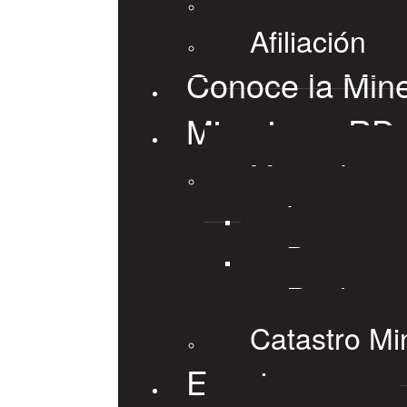
Afiliación
Conoce la Mine
Mineria en RD
Marco Lega
Leyes
Decretos
Reglame
Catastro Mi
Eventos