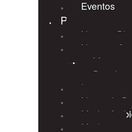
Eventos
Prensa
Nuestro Blo
Noticias Ge
Minera
Petrolera
Internaciona
Notas de P
Medio Ambi
Medios