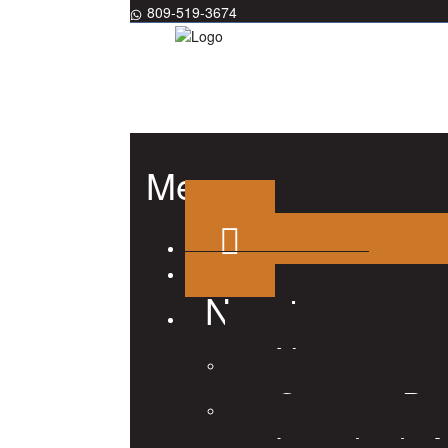
809-519-3674
Menu
Nosotros
Nosotros
Consejo Dir
Listado de