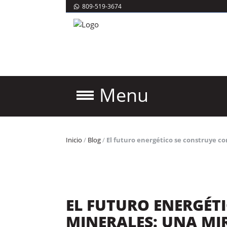
809-519-3674
Menu
Inicio
/
Blog
/
El futuro energético se construye c
EL FUTURO ENERGÉT
MINERALES: UNA MI