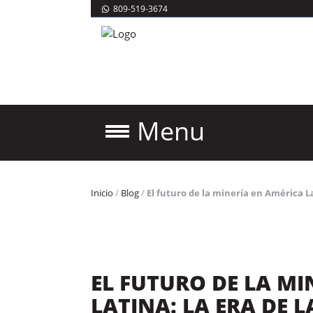
809-519-3674
Menu
Inicio
/
Blog
/
El futuro de la minería en América La
EL FUTURO DE LA MI
LATINA: LA ERA DE L