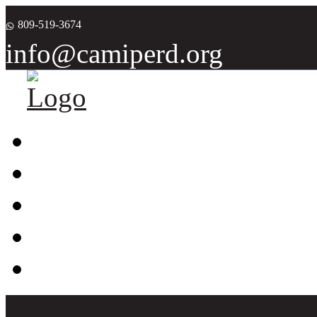
809-519-3674
info@camiperd.org