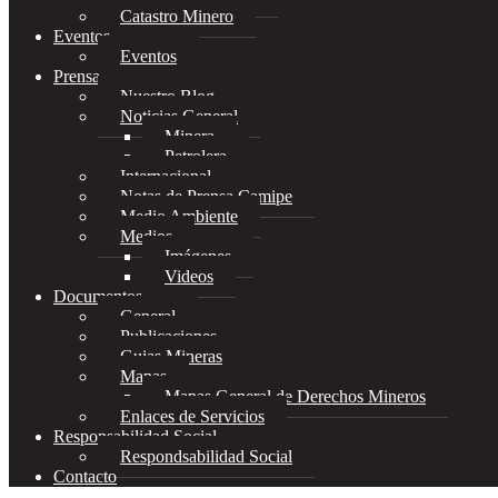
Catastro Minero
Eventos
Eventos
Prensa
Nuestro Blog
Noticias General
Minera
Petrolera
Internacional
Notas de Prensa Camipe
Medio Ambiente
Medios
Imágenes
Videos
Documentos
General
Publicaciones
Guias Mineras
Mapas
Mapas General de Derechos Mineros
Enlaces de Servicios
Responsabilidad Social
Respondsabilidad Social
Contacto