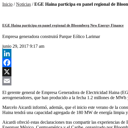
Inicio
/
Noticias
/
EGE Haina participa en panel regional de Blo
EGE Haina participa en panel regional de Bloomberg New Energy Finance
Empresa generadora construirá Parque Eólico Larimar
junio 29, 2017 9:17 am
LinkedIn
Facebook
X
Email
El gerente general de Empresa Generadora de Electricidad Haina (EG
aerogeneradores, que han producido a la fecha 1.2 millones de MWh y
Marcelo Aicardi informó, además, que el inicio este verano de la con
Haina tendrá una capacidad agregada de 180 MW de energía limpia y h
Aicardi ofreció estas declaraciones tras compartir las experiencias d
Energyer México, Centroamérica y el Caribe, organizado por Bloom