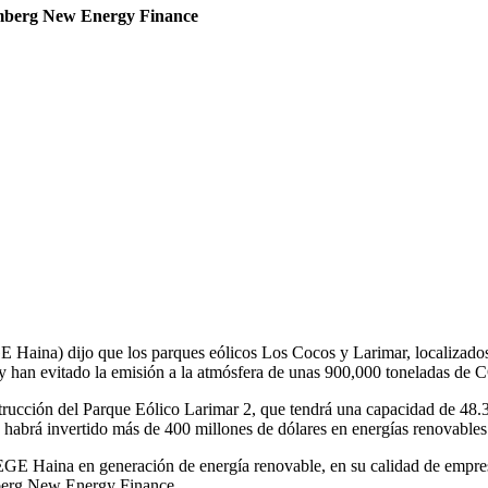
omberg New Energy Finance
E Haina) dijo que los parques eólicos Los Cocos y Larimar, localizad
 han evitado la emisión a la atmósfera de unas 900,000 toneladas de 
strucción del Parque Eólico Larimar 2, que tendrá una capacidad de 48
abrá invertido más de 400 millones de dólares en energías renovables
e EGE Haina en generación de energía renovable, en su calidad de empres
berg New Energy Finance.