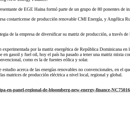
esentante de EGE Haina formó parte de un grupo de 80 ponentes de influe
presa costarricense de producción renovable CMI Energía, y Angélica Ru
gia de la empresa de diversificar su matriz de producción, a través de 
n experimentada por la matriz energética de República Dominicana en l
en gasoil y fuel oil, hoy el país ha pasado a tener una matriz mixta co
nvencional, como es la de fuentes eólica y solar.
udio acerca de las energías renovables no convencionales, en el que r
las matrices de producción eléctrica a nivel local, regional y global.
icipa-en-panel-regional-de-bloomberg-new-energy-finance-NC7501