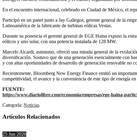
En el encuentro internacional, celebrado en Ciudad de México, el repr
Participó en un panel junto a Jay Gallegos, gerente general de la em
Latinoamérica de la fabricante de turbinas eólicas Vestas.
Durante su ponencia el gerente general de EGE Haina expuso la estrate
eólicos y uno solar, con una potencia instalada de 128 MW.
Marcelo Aicardi, asimismo, ofreció una mirada general de la evolució
diversificación. Sostuvo que de una generación esencialmente con base 
y con altas oportunidades de desarrollo de generación renovable no co
Recientemente, Bloomberg New Energy Finance emitió un importante est
competitividad, el avance y la conveniencia de este tipo de energía en 
FUENTE:
https://www.diariolibre.com/economia/empresas/ege-haina-part
Categoría:
Noticias
Artículos Relacionados
25
Jun
2026