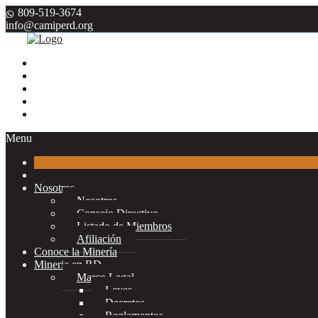
809-519-3674
info@camiperd.org
Menu
Nosotros
Nosotros
Consejo Directivo
Listado de Miembros
Afiliación
Conoce la Minería
Mineria en RD
Marco Legal
Leyes
Decretos
Reglamentos