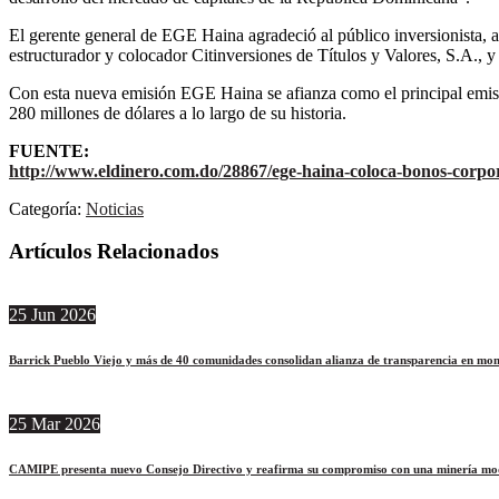
El gerente general de EGE Haina agradeció al público inversionista, 
estructurador y colocador Citinversiones de Títulos y Valores, S.A., y
Con esta nueva emisión EGE Haina se afianza como el principal emiso
280 millones de dólares a lo largo de su historia.
FUENTE:
http://www.eldinero.com.do/28867/ege-haina-coloca-bonos-corpor
Categoría:
Noticias
Artículos Relacionados
25
Jun
2026
Barrick Pueblo Viejo y más de 40 comunidades consolidan alianza de transparencia en mon
25
Mar
2026
CAMIPE presenta nuevo Consejo Directivo y reafirma su compromiso con una minería moder