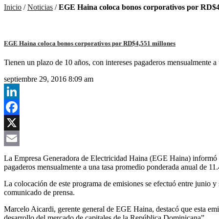
Inicio
/
Noticias
/
EGE Haina coloca bonos corporativos por RD$4
EGE Haina coloca bonos corporativos por RD$4,551 millones
Tienen un plazo de 10 años, con intereses pagaderos mensualmente a
septiembre 29, 2016 8:09 am
LinkedIn
Facebook
X
Email
La Empresa Generadora de Electricidad Haina (EGE Haina) informó la
pagaderos mensualmente a una tasa promedio ponderada anual de 11
La colocación de este programa de emisiones se efectuó entre junio y
comunicado de prensa.
Marcelo Aicardi, gerente general de EGE Haina, destacó que esta emisi
desarrollo del mercado de capitales de la República Dominicana”.