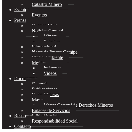
Catastro Minero
Eventos
Eventos
Prensa
Nuestro Blog
Noticias General
Minera
Petrolera
Internacional
Notas de Prensa Camipe
Medio Ambiente
Medios
Imágenes
Videos
Documentos
General
Publicaciones
Guias Mineras
Mapas
Mapas General de Derechos Mineros
Enlaces de Servicios
Responsabilidad Social
Respondsabilidad Social
Contacto