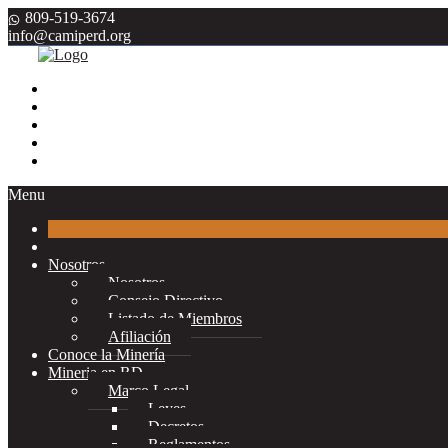
809-519-3674
info@camiperd.org
Menu
Nosotros
Nosotros
Consejo Directivo
Listado de Miembros
Afiliación
Conoce la Minería
Mineria en RD
Marco Legal
Leyes
Decretos
Reglamentos