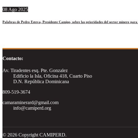
08
Ago
2025
Palabras de Pedro Esteva, Presidente Camipe, sobre las prioridades del sector minero par
Contacto:
Av. Tiradentes esq. Pte. Gonzalez
Edificio la Isla, Oficina 418, Cuarto Piso
D.N. República Dominicana
809-519-3674
camaraminerard@gmail.com
info@camiperd.org
Tweets por el @CamipeRD.
© 2026 Copyright CAMIPERD.