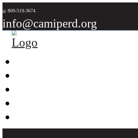
809-519-3674
info@camiperd.org