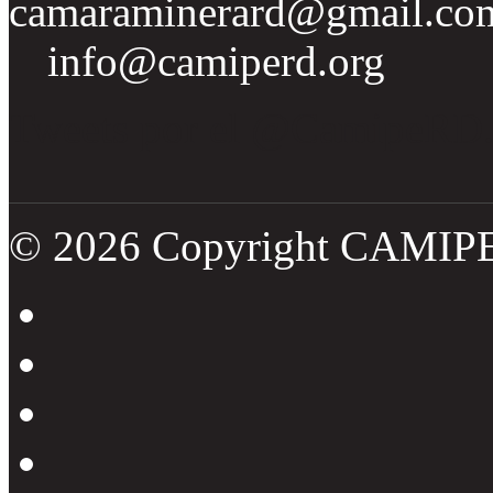
camaraminerard@gmail.co
info@camiperd.org
Tweets por el @CamipeRD
© 2026 Copyright CAMIP