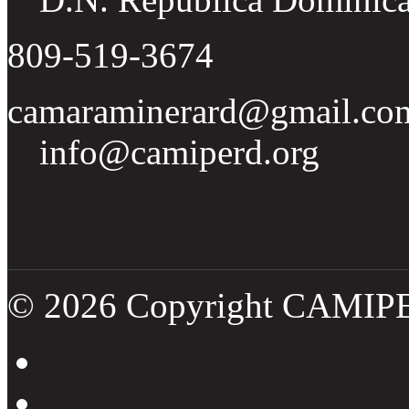
809-519-3674
camaraminerard@gmail.co
info@camiperd.org
Tweets por el @CamipeRD
© 2026 Copyright CAMIP