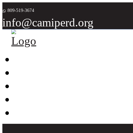
809-519-3674
info@camiperd.org