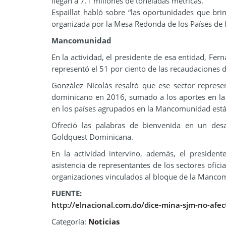
llegan a 7.1 millones de toneladas métricas.
Espaillat habló sobre “las oportunidades que br
organizada por la Mesa Redonda de los Países de 
Mancomunidad
En la actividad, el presidente de esa entidad, Fe
representó el 51 por ciento de las recaudaciones
González Nicolás resaltó que ese sector repres
dominicano en 2016, sumado a los aportes en la 
en los países agrupados en la Mancomunidad están
Ofreció las palabras de bienvenida en un desa
Goldquest Dominicana.
En la actividad intervino, además, el presiden
asistencia de representantes de los sectores ofic
organizaciones vinculados al bloque de la Manco
FUENTE:
http://elnacional.com.do/dice-mina-sjm-no-afe
Categoría:
Noticias