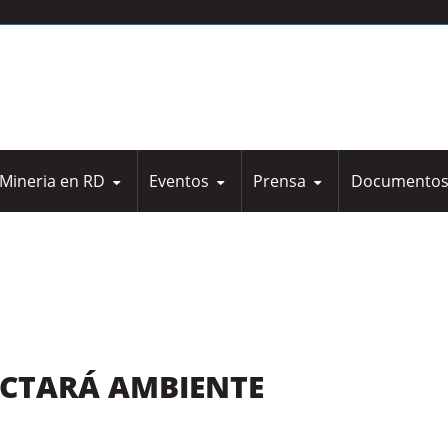
Mineria en RD
Eventos
Prensa
Documento
Notas de Prensa Camipe
Leyes
Marco Legal
Eventos
Nuestro Blog
General
ECTARÁ AMBIENTE