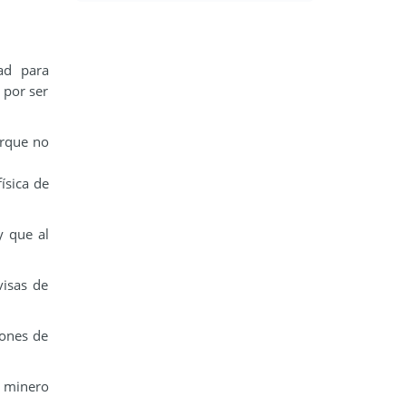
ad para
 por ser
orque no
ísica de
y que al
visas de
lones de
o minero