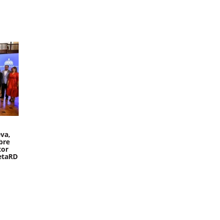
va,
bre
tor
etaRD