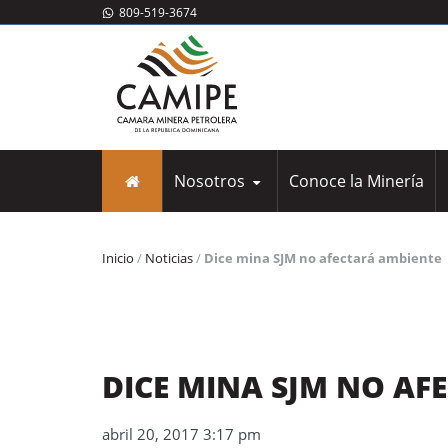
809-519-3674
Nosotros
Conoce la Minería
Nosotros
Inicio
/
Noticias
/
Dice mina SJM no afectará ambiente
DICE MINA SJM NO AF
abril 20, 2017 3:17 pm