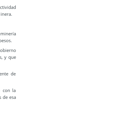
ctividad
inera.
 minería
pesos.
Gobierno
s, y que
dente de
ó con la
s de esa