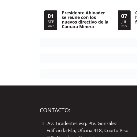
Presidente Abinader
01
07
se reúne con los
nuevos directivo de la
SEP
JUL
Cámara Minera
2022
2022
CONTACTO:
Av. Tiradentes esq. Pte. Gonzalez
Edificio la Isla, Oficina 418, Cuarto Piso