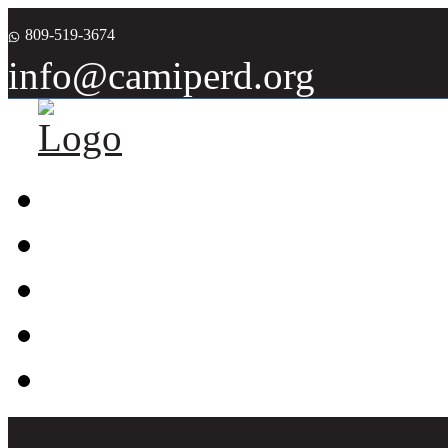
809-519-3674
info@camiperd.org