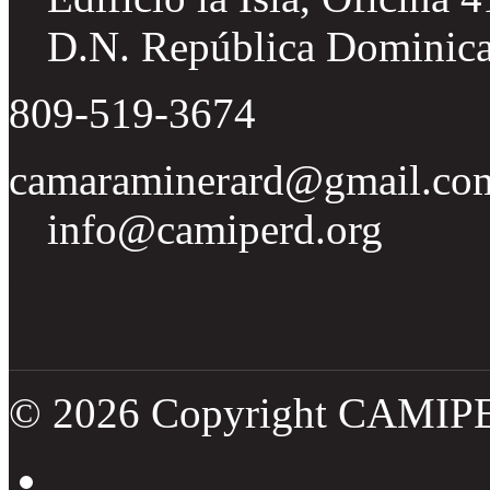
D.N. República Dominic
809-519-3674
camaraminerard@gmail.co
info@camiperd.org
Tweets por el @CamipeRD
© 2026 Copyright CAMIP