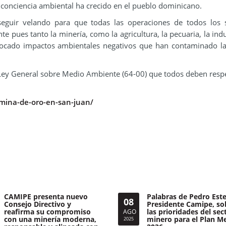
 conciencia ambiental ha crecido en el pueblo dominicano.
eguir velando para que todas las operaciones de todos los 
pues tanto la minería, como la agricultura, la pecuaria, la indus
vocado impactos ambientales negativos que han contaminado l
Ley General sobre Medio Ambiente (64-00) que todos deben respe
-mina-de-oro-en-san-juan/
CAMIPE presenta nuevo
Palabras de Pedro Este
08
Consejo Directivo y
Presidente Camipe, so
reafirma su compromiso
las prioridades del sec
AGO
con una minería moderna,
minero para el Plan M
2025