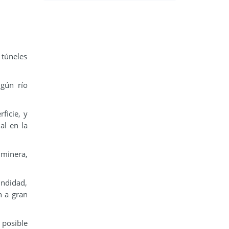
 túneles
ngún río
ficie, y
al en la
 minera,
undidad,
n a gran
 posible