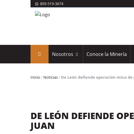
809-519-3674
Nosotros
Conoce la Minería
Inicio
/
Noticias
/
De León defiende operación mina de 
DE LEÓN DEFIENDE OP
JUAN