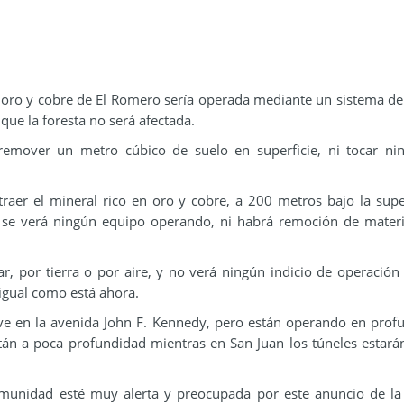
 oro y cobre de El Romero sería operada mediante un sistema de
ue la foresta no será afectada.
 remover un metro cúbico de suelo en superficie, ni tocar ni
raer el mineral rico en oro y cobre, a 200 metros bajo la super
i se verá ningún equipo operando, ni habrá remoción de materi
ar, por tierra o por aire, y no verá ningún indicio de operación
igual como está ahora.
 ve en la avenida John F. Kennedy, pero están operando en prof
stán a poca profundidad mientras en San Juan los túneles estará
munidad esté muy alerta y preocupada por este anuncio de la