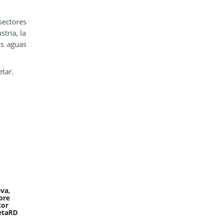
sectores
tria, la
as aguas
tar.
va,
bre
tor
etaRD