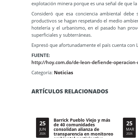
explotación minera porque es una señal de que la
Consideró que esa conciencia ambiental debe s
productivos se hagan respetando el medio ambiente 
hotelería y el urbanismo, en el pasado han pro
superficiales y subterráneas.
Expresó que afortunadamente el país cuenta con 
FUENTE:
http://hoy.com.do/de-leon-defiende-operacion
Categoría:
Noticias
ARTÍCULOS RELACIONADOS
Barrick Pueblo Viejo y más
25
25
de 40 comunidades
consolidan alianza de
JUN
MAR
transparencia en monitoreo
2026
2026