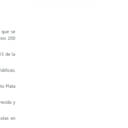
, que se
unos 200
15 de la
úblicas,
to Plata
recida y
colas en