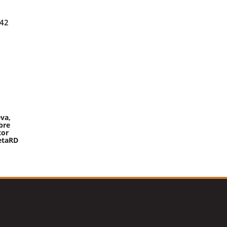
342
va,
bre
tor
etaRD