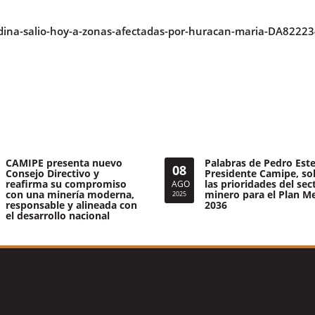
edina-salio-hoy-a-zonas-afectadas-por-huracan-maria-DA8222
CAMIPE presenta nuevo
Palabras de Pedro Este
08
Consejo Directivo y
Presidente Camipe, so
reafirma su compromiso
las prioridades del sec
AGO
con una minería moderna,
minero para el Plan M
2025
responsable y alineada con
2036
el desarrollo nacional
Tweets por el @CamipeRD.