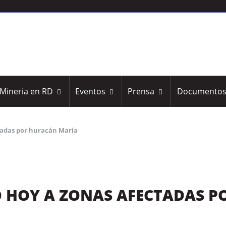
Mineria en RD
Eventos
Prensa
Documento
tadas por huracán María
Ó HOY A ZONAS AFECTADAS P