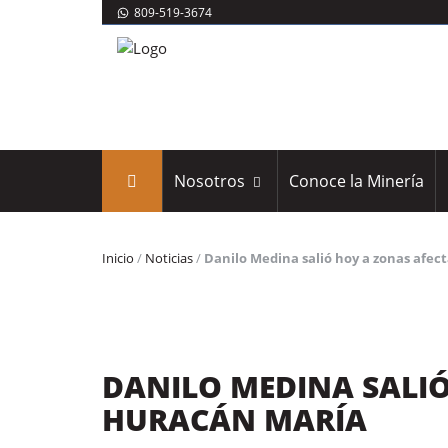
809-519-3674
Nosotros
Conoce la Minería
Inicio
/
Noticias
/
Danilo Medina salió hoy a zonas afec
DANILO MEDINA SALI
HURACÁN MARÍA