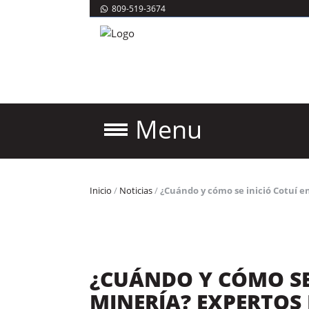
809-519-3674
Menu
Inicio
/
Noticias
/
¿Cuándo y cómo se inició Cotuí e
¿CUÁNDO Y CÓMO SE 
MINERÍA? EXPERTOS