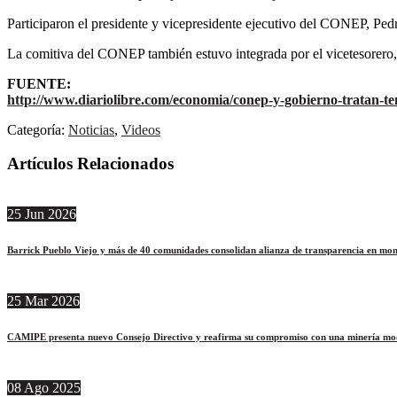
Participaron el presidente y vicepresidente ejecutivo del CONEP, Ped
La comitiva del CONEP también estuvo integrada por el vicetesorero
FUENTE:
http://www.diariolibre.com/economia/conep-y-gobierno-tratan-t
Categoría:
Noticias
,
Videos
Artículos Relacionados
25
Jun
2026
Barrick Pueblo Viejo y más de 40 comunidades consolidan alianza de transparencia en mon
25
Mar
2026
CAMIPE presenta nuevo Consejo Directivo y reafirma su compromiso con una minería moder
08
Ago
2025