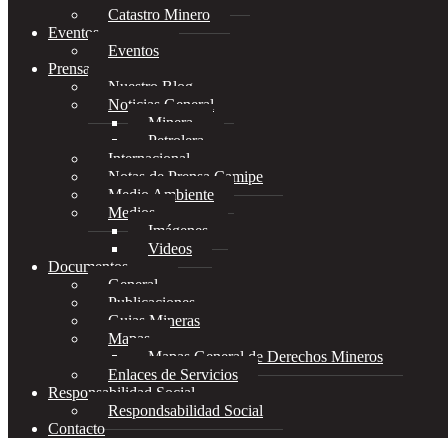
Catastro Minero
Eventos
Eventos
Prensa
Nuestro Blog
Noticias General
Minera
Petrolera
Internacional
Notas de Prensa Camipe
Medio Ambiente
Medios
Imágenes
Videos
Documentos
General
Publicaciones
Guias Mineras
Mapas
Mapas General de Derechos Mineros
Enlaces de Servicios
Responsabilidad Social
Respondsabilidad Social
Contacto