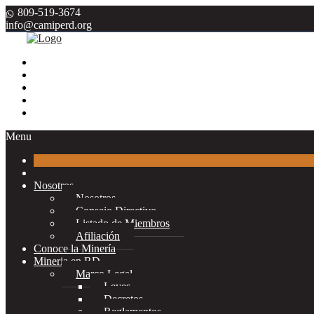
809-519-3674
info@camiperd.org
Menu
Nosotros
Nosotros
Consejo Directivo
Listado de Miembros
Afiliación
Conoce la Minería
Mineria en RD
Marco Legal
Leyes
Decretos
Reglamentos