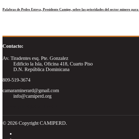
Palabras de Pedro Esteva, Presidente Camipe, sobre las prioridades del sector minero par
Contacto:
Av. Tiradentes esq. Pte. Gonzalez
Edificio la Isla, Oficina 418, Cuarto Piso
D.N. República Dominicana
809-519-3674
camaraminerard@gmail.com
info@camiperd.org
Tweets por el @CamipeRD.
© 2026 Copyright CAMIPERD.