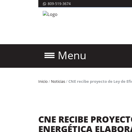
809-519-3674
Menu
Inicio
/
Noticias
/
CNE recibe proyecto de Ley de Ef
CNE RECIBE PROYECTO
ENERGÉTICA ELABOR