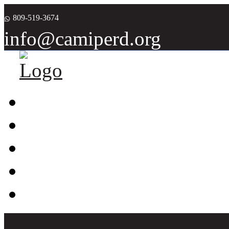
809-519-3674
info@camiperd.org