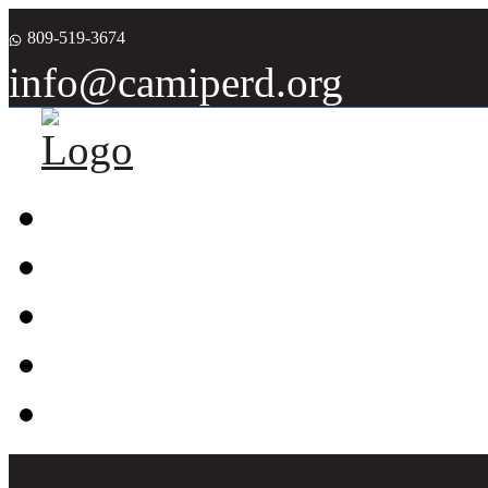
809-519-3674
info@camiperd.org