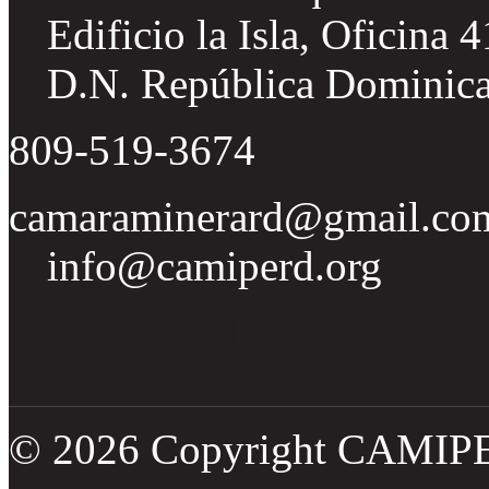
Edificio la Isla, Oficina 
D.N. República Dominic
809-519-3674
camaraminerard@gmail.co
info@camiperd.org
Tweets por el @CamipeRD
© 2026 Copyright CAMIP