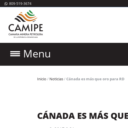
809-519-3674
Menu
Inicio
/
Noticias
/
Cánada es más que oro para RD
CÁNADA ES MÁS QUE