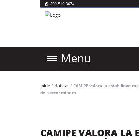
809-519-3674
Menu
Inicio
/
Noticias
/
CAMIPE valora la estabilidad m
del sector minero
CAMIPE VALORA LA 