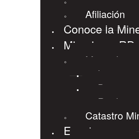
Afiliación
Conoce la Mine
Mineria en RD
Marco Lega
Leyes
Decretos
Reglame
Catastro Mi
Eventos