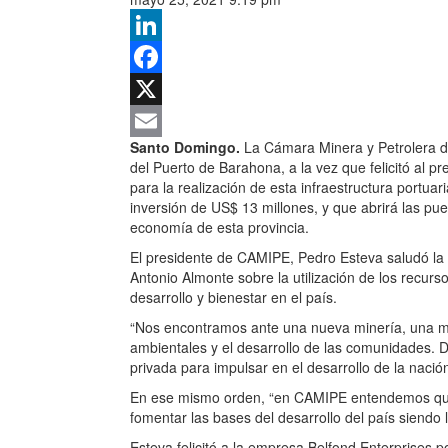
LinkedIn
Facebook
X
Santo Domingo.
La Cámara Minera y Petrolera d
Email
del Puerto de Barahona, a la vez que felicitó al 
para la realización de esta infraestructura portua
inversión de US$ 13 millones, y que abrirá las pue
economía de esta provincia.
El presidente de CAMIPE, Pedro Esteva saludó la v
Antonio Almonte sobre la utilización de los recu
desarrollo y bienestar en el país.
“Nos encontramos ante una nueva minería, una m
ambientales y el desarrollo de las comunidades. 
privada para impulsar en el desarrollo de la nació
En ese mismo orden, “en CAMIPE entendemos que
fomentar las bases del desarrollo del país siendo 
Esteva felicitó a la empresa Belfond Enterprises po