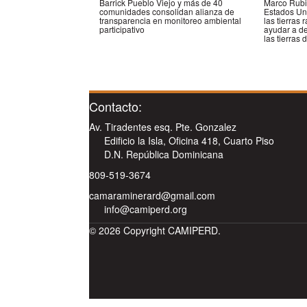
Barrick Pueblo Viejo y más de 40
Marco Rubi
comunidades consolidan alianza de
Estados Uni
transparencia en monitoreo ambiental
las tierras
participativo
ayudar a de
las tierra
Contacto:
Av. Tiradentes esq. Pte. Gonzalez
Edificio la Isla, Oficina 418, Cuarto Piso
D.N. República Dominicana
809-519-3674
camaraminerard@gmail.com
info@camiperd.org
© 2026 Copyright CAMIPERD.