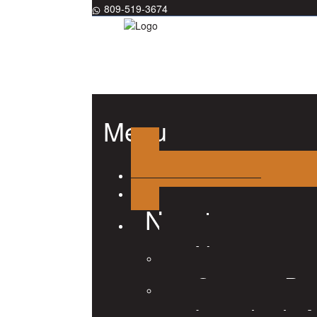
809-519-3674
Menu
Nosotros
Nosotros
Consejo Dir
Listado de