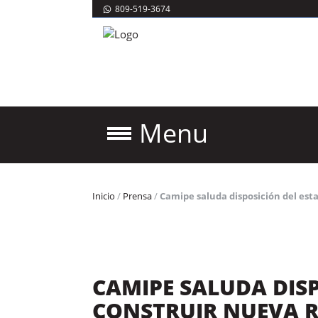
809-519-3674
Menu
Inicio
/
Prensa
/
Camipe saluda disposición del est
CAMIPE SALUDA DISP
CONSTRUIR NUEVA R