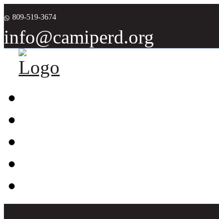
809-519-3674
info@camiperd.org