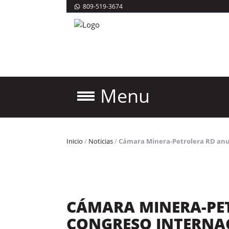
809-519-3674
Menu
Inicio
/
Noticias
/
Cámara Minera-Petrolera RD anun
CÁMARA MINERA-PE
CONGRESO INTERNA