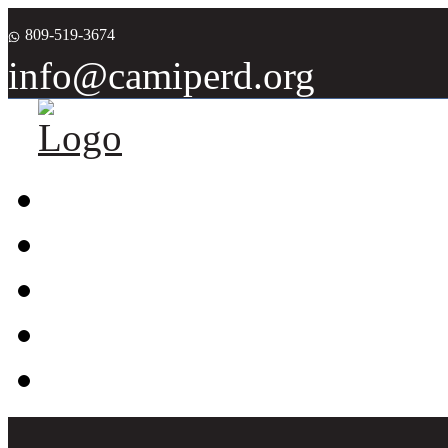
809-519-3674
info@camiperd.org