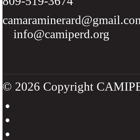
809-519-3674
camaraminerard@gmail.co
info@camiperd.org
Tweets por el @CamipeRD
© 2026 Copyright CAMIP