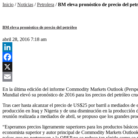
Inicio
/
Noticias
/
Petrolera
/
BM eleva pronóstico de precio del pet
BM eleva pronóstico de precio del petróleo
abril 28, 2016 7:18 am
LinkedIn
Facebook
X
Email
En la última edición del informe Commodity Markets Outlook (Perspect
Mundial elevó su pronóstico de 2016 para los precios del petróleo cr
Tras caer hasta alcanzar el precio de US$25 por barril a mediados de e
producción en Iraq y Nigeria y de una disminución en la producción d
reunión realizada a mediados de abril, se propuso que los grandes pr
“Esperamos precios ligeramente superiores para los productos básicos 
economista superior y autor principal de Commodity Markets Outlook. 
países que no pertenecen a la OPEP no se reduce tan rápido como se 