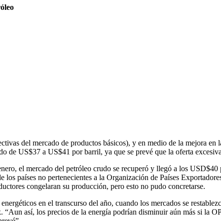
róleo
ivas del mercado de productos básicos), y en medio de la mejora en la
udo de US$37 a US$41 por barril, ya que se prevé que la oferta excesiva
nero, el mercado del petróleo crudo se recuperó y llegó a los USD$40 po
e los países no pertenecientes a la Organización de Países Exportador
oductores congelaran su producción, pero esto no pudo concretarse.
energéticos en el transcurso del año, cuando los mercados se restablez
“Aun así, los precios de la energía podrían disminuir aún más si la O
prevé”.