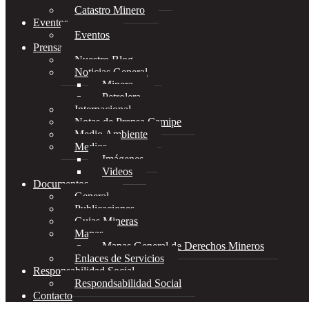
Catastro Minero
Eventos
Eventos
Prensa
Nuestro Blog
Noticias General
Minera
Petrolera
Internacional
Notas de Prensa Camipe
Medio Ambiente
Medios
Imágenes
Videos
Documentos
General
Publicaciones
Guias Mineras
Mapas
Mapas General de Derechos Mineros
Enlaces de Servicios
Responsabilidad Social
Respondsabilidad Social
Contacto