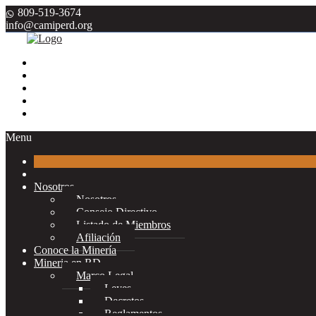
809-519-3674
info@camiperd.org
Menu
Nosotros
Nosotros
Consejo Directivo
Listado de Miembros
Afiliación
Conoce la Minería
Mineria en RD
Marco Legal
Leyes
Decretos
Reglamentos