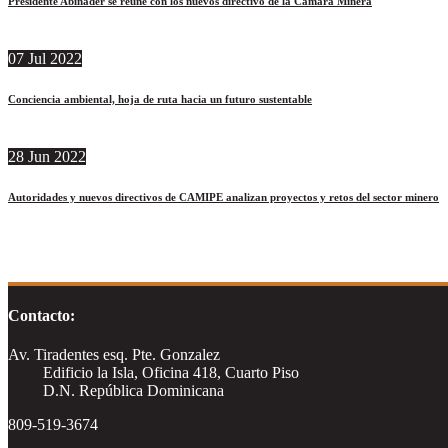
Presidente Abinader se reúne con los nuevos directivo de la Cámara Minera
07
Jul
2022
Conciencia ambiental, hoja de ruta hacia un futuro sustentable
28
Jun
2022
Autoridades y nuevos directivos de CAMIPE analizan proyectos y retos del sector minero
Contacto:
Av. Tiradentes esq. Pte. Gonzalez
Edificio la Isla, Oficina 418, Cuarto Piso
D.N. República Dominicana
809-519-3674