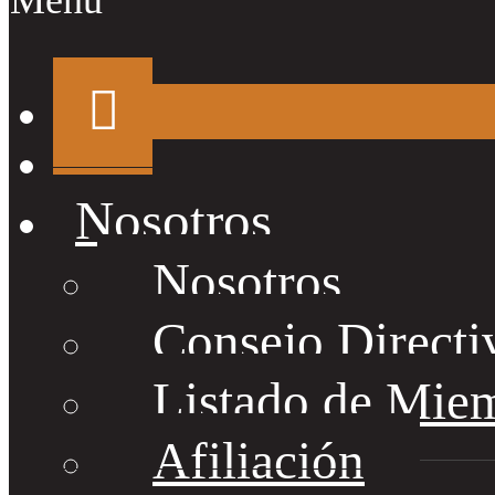
Menu
Nosotros
Nosotros
Consejo Directi
Listado de Mie
Afiliación