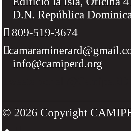
Edificio la Isla, Oficina 
D.N. República Dominic
809-519-3674
camaraminerard@gmail.c
info@camiperd.org
Tweets por el @CamipeRD
© 2026 Copyright CAMIP