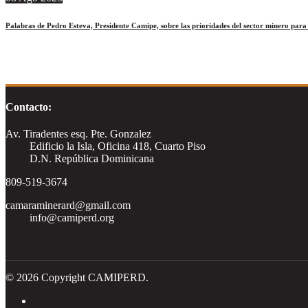
Palabras de Pedro Esteva, Presidente Camipe, sobre las prioridades del sector minero par
Contacto:
Av. Tiradentes esq. Pte. Gonzalez
Edificio la Isla, Oficina 418, Cuarto Piso
D.N. República Dominicana
809-519-3674
camaraminerard@gmail.com
info@camiperd.org
Tweets por el @CamipeRD.
© 2026 Copyright CAMIPERD.