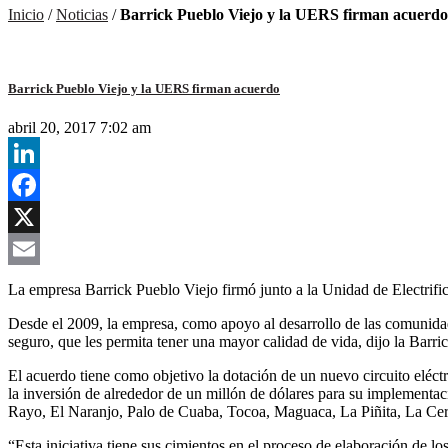
Inicio
/
Noticias
/
Barrick Pueblo Viejo y la UERS firman acuerdo
Barrick Pueblo Viejo y la UERS firman acuerdo
abril 20, 2017 7:02 am
LinkedIn
Facebook
X
Email
La empresa Barrick Pueblo Viejo firmó junto a la Unidad de Electrif
Desde el 2009, la empresa, como apoyo al desarrollo de las comunidad
seguro, que les permita tener una mayor calidad de vida, dijo la Barr
El acuerdo tiene como objetivo la dotación de un nuevo circuito eléct
la inversión de alrededor de un millón de dólares para su implement
Rayo, El Naranjo, Palo de Cuaba, Tocoa, Maguaca, La Piñita, La Cer
“Esta iniciativa tiene sus cimientos en el proceso de elaboración de 