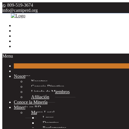
809-519-3674
info@camiperd.org
Menu
Nosotros
Nosotros
Consejo Directivo
Listado de Miembros
Afiliación
Conoce la Minería
Mineria en RD
Marco Legal
Leyes
Decretos
Reglamentos