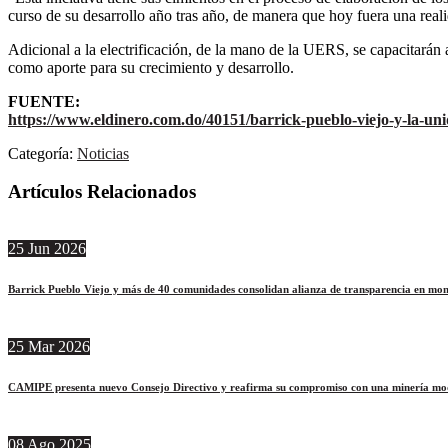
curso de su desarrollo año tras año, de manera que hoy fuera una real
Adicional a la electrificación, de la mano de la UERS, se capacitarán 
como aporte para su crecimiento y desarrollo.
FUENTE:
https://www.eldinero.com.do/40151/barrick-pueblo-viejo-y-la-uni
Categoría:
Noticias
Artículos Relacionados
25
Jun
2026
Barrick Pueblo Viejo y más de 40 comunidades consolidan alianza de transparencia en mon
25
Mar
2026
CAMIPE presenta nuevo Consejo Directivo y reafirma su compromiso con una minería moder
08
Ago
2025