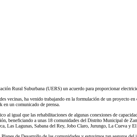
icación Rural Suburbana (UERS) un acuerdo para proporcionar electric
es vecinas, ha venido trabajando en la formulación de un proyecto en e
ick en un comunicado de prensa.
rico al igual que las rehabilitaciones de algunas conexiones de capacid
ación, beneficiando a unas 18 comunidades del Distrito Municipal de Z
ca, Las Lagunas, Sabana del Rey, Jobo Claro, Jurungo, La Cueva y El
los Planes de Desarrollo de las comunidades y estuvimos tan seguros del