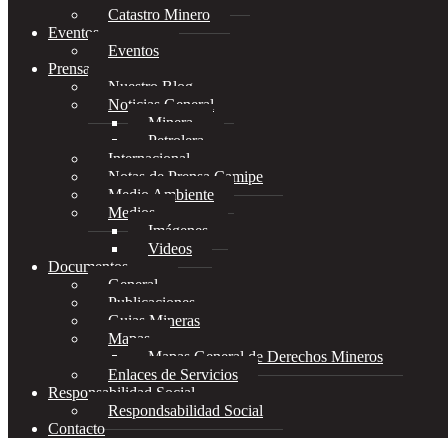
Catastro Minero
Eventos
Eventos
Prensa
Nuestro Blog
Noticias General
Minera
Petrolera
Internacional
Notas de Prensa Camipe
Medio Ambiente
Medios
Imágenes
Videos
Documentos
General
Publicaciones
Guias Mineras
Mapas
Mapas General de Derechos Mineros
Enlaces de Servicios
Responsabilidad Social
Respondsabilidad Social
Contacto