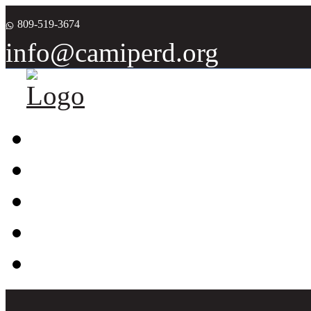
809-519-3674
info@camiperd.org