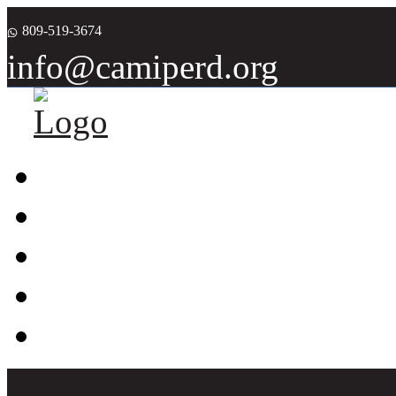
809-519-3674
info@camiperd.org