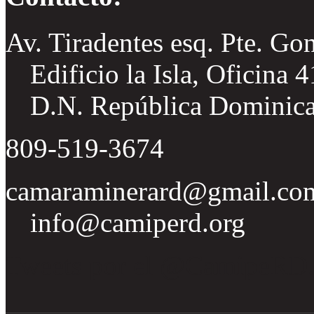
Av. Tiradentes esq. Pte. Go
Edificio la Isla, Oficina 
D.N. República Dominic
809-519-3674
camaraminerard@gmail.co
info@camiperd.org
Tweets por el @CamipeRD