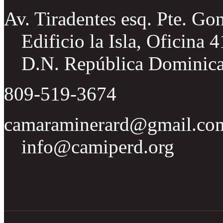
Av. Tiradentes esq. Pte. Go
Edificio la Isla, Oficina 
D.N. República Dominic
809-519-3674
camaraminerard@gmail.co
info@camiperd.org
Tweets por el @CamipeRD