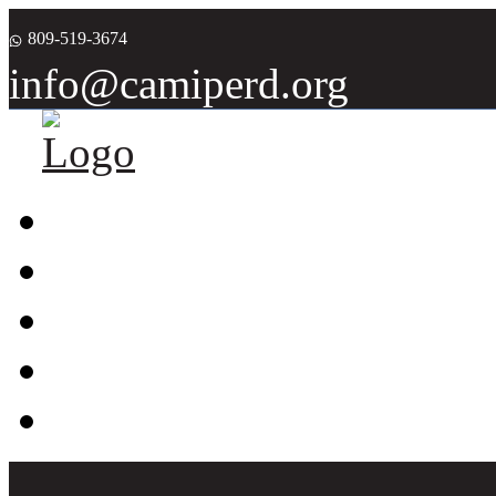
809-519-3674
info@camiperd.org