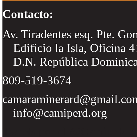
Contacto:
Av. Tiradentes esq. Pte. Go
Edificio la Isla, Oficina 
D.N. República Dominic
809-519-3674
camaraminerard@gmail.co
info@camiperd.org
Tweets por el @CamipeRD