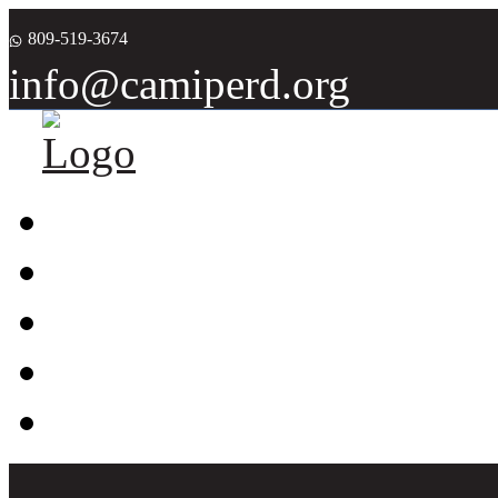
809-519-3674
info@camiperd.org