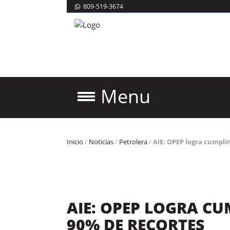
809-519-3674
Menu
Inicio
/
Noticias
/
Petrolera
/
AIE: OPEP logra cumpli
AIE: OPEP LOGRA C
90% DE RECORTES