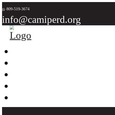
809-519-3674
info@camiperd.org