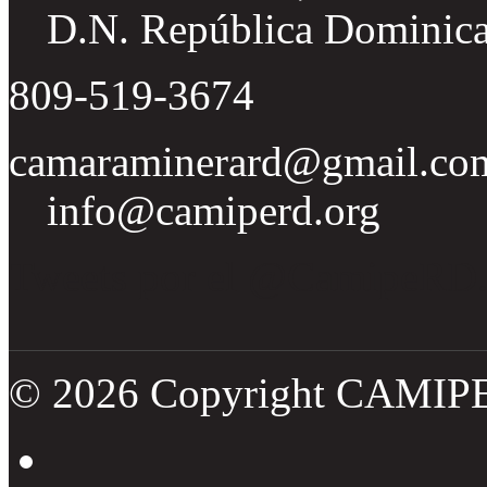
D.N. República Dominic
809-519-3674
camaraminerard@gmail.co
info@camiperd.org
Tweets por el @CamipeRD
© 2026 Copyright CAMIP