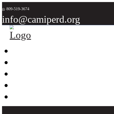
809-519-3674
info@camiperd.org