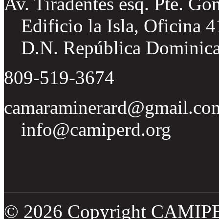
Av. Tiradentes esq. Pte. Go
Edificio la Isla, Oficina 
D.N. República Dominic
809-519-3674
camaraminerard@gmail.co
info@camiperd.org
Tweets por el @CamipeRD
© 2026 Copyright CAMIP