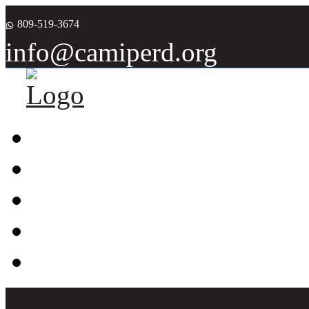
809-519-3674
info@camiperd.org