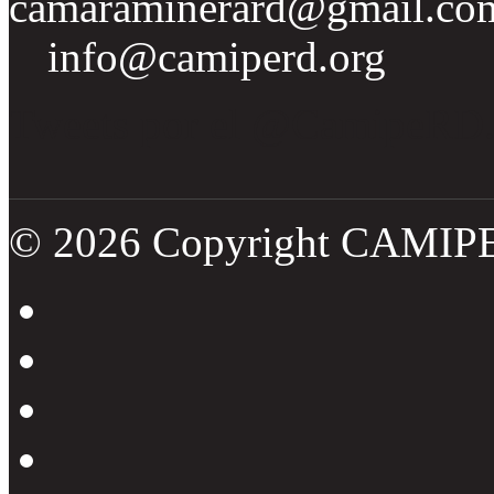
camaraminerard@gmail.co
info@camiperd.org
Tweets por el @CamipeRD
© 2026 Copyright CAMIP