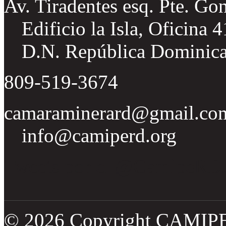
Av. Tiradentes esq. Pte. Go
Edificio la Isla, Oficina 
D.N. República Dominic
809-519-3674
camaraminerard@gmail.co
info@camiperd.org
Tweets por el @CamipeRD
© 2026 Copyright CAMIP