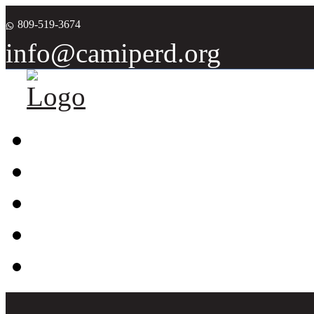
809-519-3674
info@camiperd.org