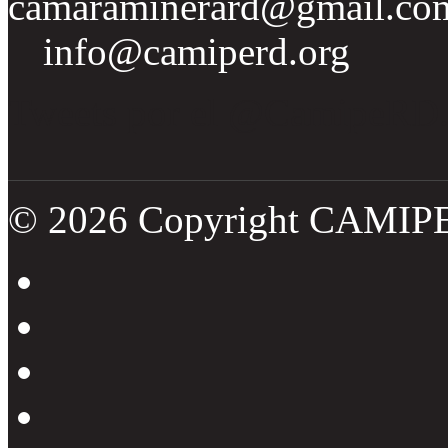
camaraminerard@gmail.co
info@camiperd.org
Tweets por el @CamipeRD
© 2026 Copyright CAMIP