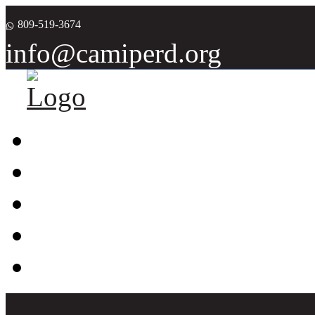
809-519-3674
info@camiperd.org