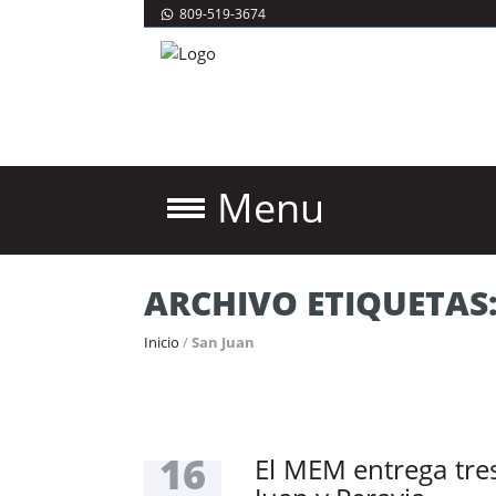
809-519-3674
Menu
ARCHIVO ETIQUETAS
Inicio
/
San Juan
16
El MEM entrega tre